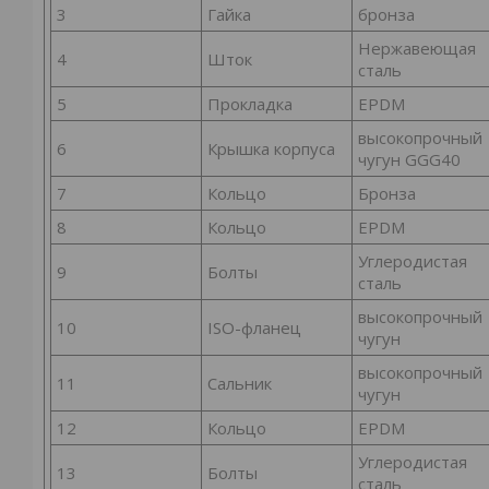
3
Гайка
бронза
Нержавеющая
4
Шток
сталь
5
Прокладка
EPDM
высокопрочный
6
Крышка корпуса
чугун GGG40
7
Кольцо
Бронза
8
Кольцо
EPDM
Углеродистая
9
Болты
сталь
высокопрочный
10
ISO-фланец
чугун
высокопрочный
11
Сальник
чугун
12
Кольцо
EPDM
Углеродистая
13
Болты
сталь