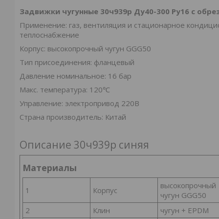
Задвижки чугунные 30ч939р Ду40-300 Ру16 с обре
Применение: газ, вентиляция и стационарное кондици
теплоснабжение
Корпус: высокопрочный чугун GGG50
Тип присоединения: фланцевый
Давление номинальное: 16 бар
Макс. температура: 120℃
Управление: электропривод 220В
Страна производитель: Китай
Описание 30ч939р синяя
Материалы
высокопрочный
1
Корпус
чугун GGG50
2
Клин
чугун + EPDM