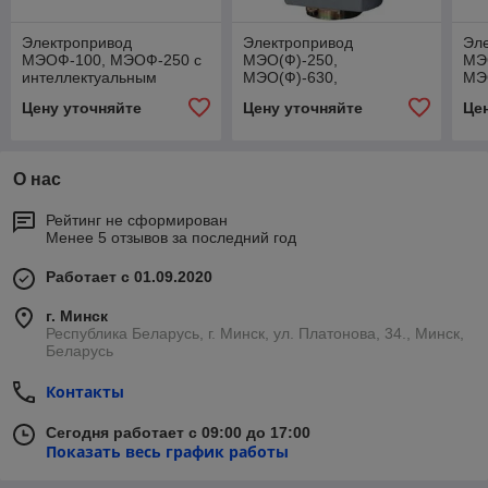
Электропривод
Электропривод
Эл
МЭОФ-100, МЭОФ-250 с
МЭО(Ф)-250,
МЭ
интеллектуальным
МЭО(Ф)-630,
МЭ
блоком КИМ1
МЭО(Ф)-1000,
МЭ
Цену уточняйте
Цену уточняйте
Це
МЭО(Ф)-1600 с
ин
интеллектуальными
бл
блоками управления
КИ
КИМ3
О нас
Рейтинг не сформирован
Менее 5 отзывов за последний год
Работает с 01.09.2020
г. Минск
Республика Беларусь, г. Минск, ул. Платонова, 34., Минск,
Беларусь
Контакты
Сегодня работает с 09:00 до 17:00
Показать весь график работы