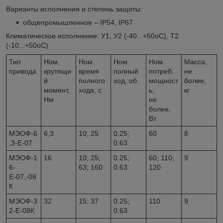
Варианты исполнения и степень защиты:
общепромышленное – IP54, IP67
Климатическое исполнение: У1, У2 (-40...+50
o
С), Т2
(-10...+50
o
С)
Тип
Ном.
Ном.
Ном.
Ном.
Масса,
привода
крутящи
время
полный
потреб.
не
й
полного
ход, об.
мощност
более,
момент,
хода, с
ь,
кг
Нм
не
более,
Вт
МЭОФ-6
6,3
10; 25
0.25;
60
8
,3-Е-07
0.63
МЭОФ-1
16
10; 25;
0.25;
60; 110;
9
6-
63; 160
0.63
120
Е-07,-08
К
МЭОФ-3
32
15; 37
0.25;
110
9
2-Е-08К
0.63