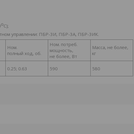
o
0
С);
тном управлении: ПБР-3И, ПБР-3А, ПБР-3ИК.
Ном. потреб.
Ном.
Масса, не более,
мощность,
полный ход, об.
кг
не более, Вт
0.25; 0.63
590
580