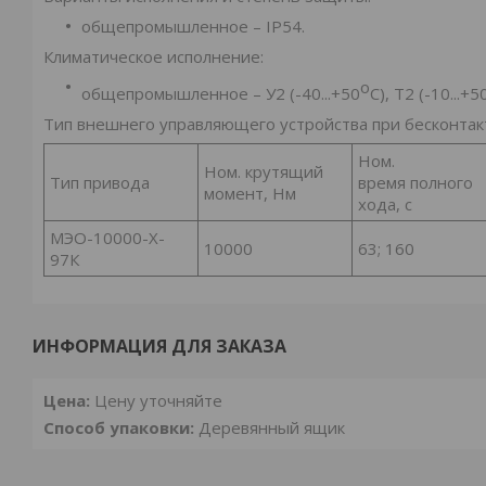
общепромышленное – IP54.
Климатическое исполнение:
o
общепромышленное – У2 (-40...+50
С), Т2 (-10...+5
Тип внешнего управляющего устройства при бесконтак
Ном.
Ном. крутящий
Тип привода
время полного
момент, Нм
хода, с
МЭО-10000-X-
10000
63; 160
97К
ИНФОРМАЦИЯ ДЛЯ ЗАКАЗА
Цена:
Цену уточняйте
Способ упаковки:
Деревянный ящик