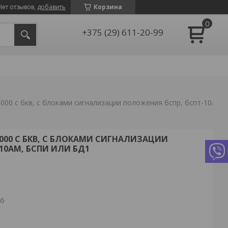
Нет отзывов,
добавить
Корзина
+375 (29) 611-20-99
Электропривод мэо-10000 с бкв, с блоками сигнализации положения бспр, бспт-10ам, бспи или бд1
000 С БКВ, С БЛОКАМИ СИГНАЛИЗАЦИИ
10АМ, БСПИ ИЛИ БД1
26