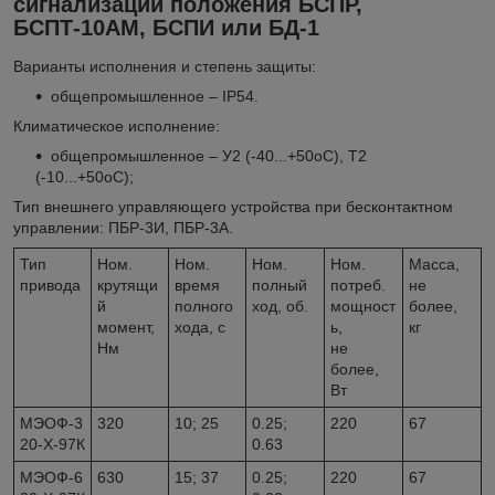
сигнализации положения БСПР,
БСПТ-10АМ, БСПИ или БД-1
Варианты исполнения и степень защиты:
общепромышленное – IP54.
Климатическое исполнение:
общепромышленное – У2 (-40...+50
o
С), Т2
(-10...+50
o
С);
Тип внешнего управляющего устройства при бесконтактном
управлении: ПБР-3И, ПБР-3А.
Тип
Ном.
Ном.
Ном.
Ном.
Масса,
привода
крутящи
время
полный
потреб.
не
й
полного
ход, об.
мощност
более,
момент,
хода, с
ь,
кг
Нм
не
более,
Вт
МЭОФ-3
320
10; 25
0.25;
220
67
20-X-97К
0.63
МЭОФ-6
630
15; 37
0.25;
220
67