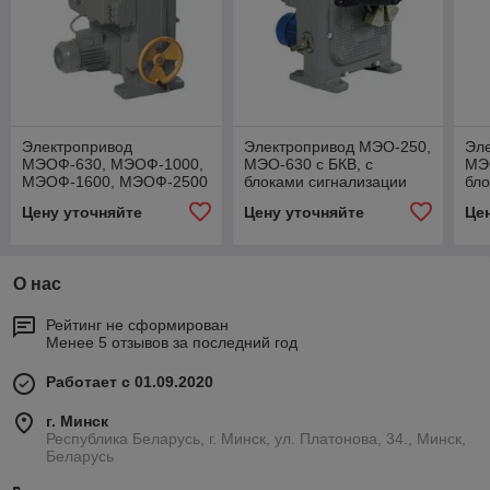
Электропривод
Электропривод МЭО-250,
Эл
МЭОФ-630, МЭОФ-1000,
МЭО-630 с БКВ, с
МЭО
МЭОФ-1600, МЭОФ-2500
блоками сигнализации
бло
с БКВ, с блоками БСПР,
положения БСПР, БСПТ,
по
Цену уточняйте
Цену уточняйте
Це
БСПТ-10АМ, БСПИ или
БСПТ-10АМ, БСПИ или
БС
БД-1
БД1
БД
О нас
Рейтинг не сформирован
Менее 5 отзывов за последний год
Работает с 01.09.2020
г. Минск
Республика Беларусь, г. Минск, ул. Платонова, 34., Минск,
Беларусь