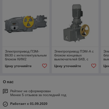
Электропривод ПЭМ-
Электропривод ПЭМ-А с
Эл
В630 с интеллектуальным
блоком концевых
бло
блоком КИМ2
выключателей БКВ, с
вык
блоками сигнализации
бло
Цену уточняйте
Цену уточняйте
Це
положения БСПТ-10АМ
по
О нас
Рейтинг не сформирован
Менее 5 отзывов за последний год
Работает с 01.09.2020