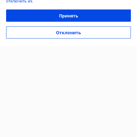
отключить их.
Полная версия сайта
Принять
Политика обработки cookies
Отклонить
Сайт создан на платформе Deal.by
Информация для покупателя
Юридическое лицо:
ООО "Баел Крафт"
220049 г. Минск, ул. Волгоградская д.13, каб. 213-89
Регистрационный номер ЕГР: 193380526
УНП: 193380526
Регистрационный орган: Минский городской исполнительный комитет
Дата регистрации компании: 06.02.2020