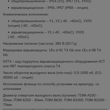
общепромышленное – IP54 (У2), IP67 (У1, УХЛ1)
взрывозащищенное – IP65, IP67 (IP68 – опция).
Климатическое исполнение:
общепромышленное – У1, У2 (-40...+60
o
С), УХЛ1
(опция) (-60...+60
o
С);
взрывозащищенное – У1 (-40...+60
o
С), УХЛ1
(-60...+60
o
С).
Напряжение питания (частота): 380 В (50 Гц).
Маркировка взрывозащиты: 1Ех d IIC T4 Gb или 1Ех d IIB T4
Gb.
IIХТ4 – код подгруппы взрывозащищенного оборудования IICT
или IIBT температурного класса Т4.
Число оборотов выходного вала (min-max): 0,5-1000 об. (0,5-
40000 об. - опция).
Исполнение фланца по способу установки на арматуру: со
шпильками
Диаметр отвертсия выходного вала (кулачки): ПЭМ-А100 -
32мм, ПЭМ-Б250 - 45мм, ПЭМ-В630, ПЭМ-В1000, ПЭМ-В1500 -
70мм.