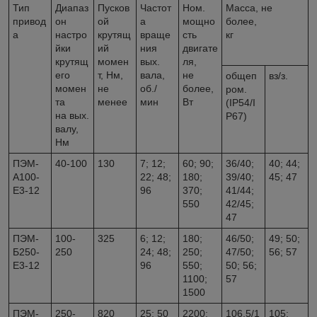
Тип
Диапаз
Пусков
Частот
Ном.
Масса, не
привод
он
ой
а
мощно
более,
а
настро
крутящ
враще
сть
кг
йки
ий
ния
двигате
крутящ
момен
вых.
ля,
его
т, Нм,
вала,
не
общеп
вз/з.
момен
не
об./
более,
ром.
та
менее
мин
Вт
(IP54/I
на вых.
P67)
валу,
Нм
ПЭМ-
40-100
130
7; 12;
60; 90;
36/40;
40; 44;
А100-
22; 48;
180;
39/40;
45; 47
Е3-12
96
370;
41/44;
550
42/45;
47
ПЭМ-
100-
325
6; 12;
180;
46/50;
49; 50;
Б250-
250
24; 48;
250;
47/50;
56; 57
Е3-12
96
550;
50; 56;
1100;
57
1500
ПЭМ-
250-
820
25; 50
2200;
106,5/1
105;