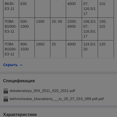
В630-
630
4000
07;
115
Е3-11
116,5/1
17
ПЭМ-
500-
1300
25; 50
2200;
106,5/1
105;
В1000-
1000
4000
07;
115
Е3-11
116,5/1
17
ПЭМ-
900-
1950
25
4000
119,5/1
120
В1500-
1500
20
Е3-11
Скрыть
Спецификация
dekalaratsiya_004_2011_020_2011.pdf
tekhnicheskie_kharakteris___tu_26_07_015_089.pdf.pdf
Характеристики