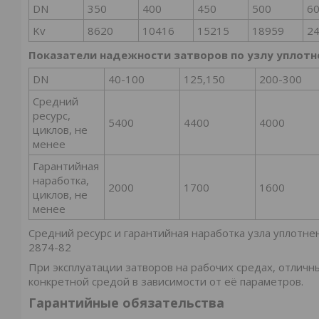
DN
350
400
450
500
6
Kv
8620
10416
15215
18959
2
Показатели надежности затворов по узлу уплотн
DN
40-100
125,150
200-300
Средний
ресурс,
5400
4400
4000
циклов, не
менее
Гарантийная
наработка,
2000
1700
1600
циклов, не
менее
Средний ресурс и гарантийная наработка узла уплотн
2874-82
При эксплуатации затворов на рабочих средах, отличн
конкретной средой в зависимости от её параметров.
Гарантийные обязательства