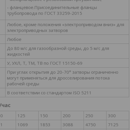
- фланцевое.Присоединительные фланцы
трубопровода по ГОСТ 33259-2015
Любое, кроме положения «электроприводом вниз» для
электроприводных затворов
Любое
До 80 м/с для газообразной среды, до 5 м/с для
жидкостей
У, УХЛ, Т, ТМ, ТВ по ГОСТ 15150-69
При углах открытия до 20-70° затворы ограниченно
могут применяться для дросселирования потока
рабочей среды
В соответствии со стандартом ISO 5211
/час
00
125
150
200
250
300
61
1069
1853
3088
4750
7125