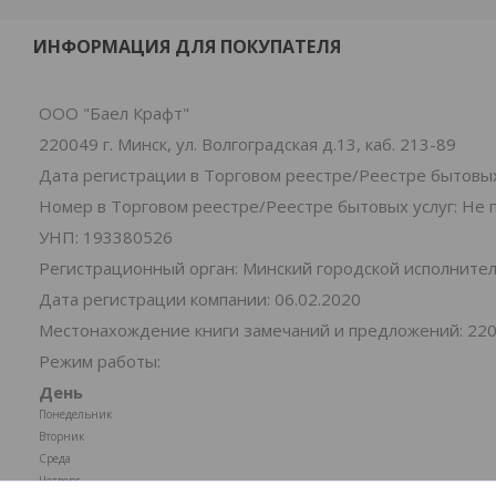
ИНФОРМАЦИЯ ДЛЯ ПОКУПАТЕЛЯ
ООО "Баел Крафт"
220049 г. Минск, ул. Волгоградская д.13, каб. 213-89
Дата регистрации в Торговом реестре/Реестре бытовых
Номер в Торговом реестре/Реестре бытовых услуг: Не 
УНП: 193380526
Регистрационный орган: Минский городской исполните
Дата регистрации компании: 06.02.2020
Местонахождение книги замечаний и предложений: 220049
Режим работы:
День
Понедельник
Вторник
Среда
Четверг