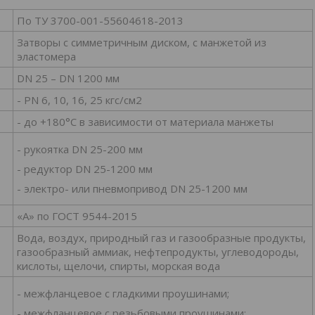
По ТУ 3700-001-55604618-2013
Затворы с симметричным диском, с манжетой из
эластомера
DN 25 – DN 1200 мм
- PN 6, 10, 16, 25 кгс/см2
- до +180°С в зависимости от материала манжеты
- рукоятка DN 25-200 мм
- редуктор DN 25-1200 мм
- электро- или пневмопривод DN 25-1200 мм
«А» по ГОСТ 9544-2015
Вода, воздух, природный газ и газообразные продукты,
газообразный аммиак, нефтепродукты, углеводороды,
кислоты, щелочи, спирты, морская вода
- межфланцевое с гладкими проушинами;
- межфланцевое с резьбовыми проушинами;