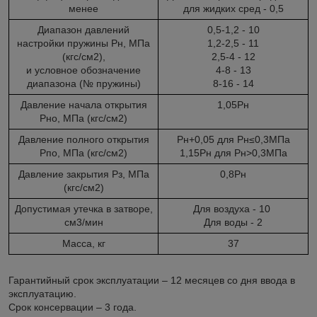
менее
для жидких сред - 0,5
Диапазон давлений
0,5-1,2 - 10
настройки пружины Рн, МПа
1,2-2,5 - 11
(кгс/см
2
),
2,5-4 - 12
и условное обозначение
4-8 - 13
диапазона (№ пружины)
8-16 - 14
Давление начала открытия
1,05Рн
Рно, МПа (кгс/см
2
)
Давление полного открытия
Рн+0,05 для Рн≤0,3МПа
Рпо, МПа (кгс/см
2
)
1,15Рн для Рн>0,3МПа
Давление закрытия Рз, МПа
0,8Рн
(кгс/см
2
)
Допустимая утечка в затворе,
Для воздуха - 10
см
3
/мин
Для воды - 2
Масса, кг
37
Гарантийный срок эксплуатации – 12 месяцев со дня ввода в
эксплуатацию.
Срок консервации – 3 года.