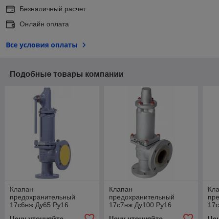
Безналичный расчет
Онлайн оплата
Все условия оплаты
Подобные товары компании
Клапан
Клапан
Кл
предохранительный
предохранительный
пр
17с6нж Ду65 Ру16
17с7нж Ду100 Ру16
17с
Цену уточняйте
Цену уточняйте
Це