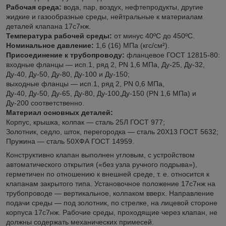
Рабочая среда:
вода, пар, воздух, нефтепродукты, другие
жидкие и газообразные среды, нейтральные к материалам
деталей клапана 17с7нж.
Температура рабочей среды:
от минус 40ºС до 450ºС.
Номинальное давление:
1,6 (16) МПа (кгс/см²).
Присоединение к трубопроводу:
фланцевое ГОСТ 12815-80:
входные фланцы — исп.1, ряд 2, РN 1,6 МПа, Ду-25, Ду-32,
Ду-40, Ду-50, Ду-80, Ду-100 и Ду-150;
выходные фланцы — исп.1, ряд 2, РN 0,6 МПа,
Ду-40, Ду-50, Ду-65, Ду-80, Ду-100,Ду-150 (РN 1,6 МПа) и
Ду-200 соответственно.
Материал основных деталей:
Корпус, крышка, колпак — сталь 25Л ГОСТ 977;
Золотник, седло, шток, перегородка — сталь 20Х13 ГОСТ 5632;
Пружина — сталь 50ХФА ГОСТ 14959.
Конструктивно клапан выполнен угловым, с устройством
автоматического открытия («без узла ручного подрыва»),
герметичен по отношению к внешней среде, т. е. относится к
клапанам закрытого типа. Установочное положение 17с7нж на
трубопроводе — вертикальное, колпаком вверх. Направление
подачи среды — под золотник, по стрелке, на лицевой стороне
корпуса 17с7нж. Рабочие среды, проходящие через клапан, не
должны содержать механических примесей.