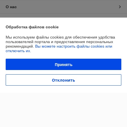
О нас
Контакты
Обработка файлов cookie
Доставка и оплата
Мы используем файлы cookies для обеспечения удобства
пользователей портала и предоставления персональных
рекомендаций.
Вы можете настроить файлы cookies или
График работы
отключить их.
Полная версия сайта
Принять
Политика обработки cookies
Отклонить
Сайт создан на платформе Deal.by
Информация для покупателя